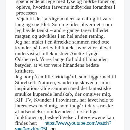
spændende at lege med lyse og mørke toner og
opleve, hvordan farverne indbyrdes forandres i
processen
Vejen til det færdige maleri kan af og til være
lang og snørklet. Somme tider bliver det, som
jeg havde tænkt – andre gange tager billedet
magten og udvikles i en hel anden retning.
Jeg har malet i en årrække sammen med otte
kvinder på Gørlev bibliotek, hvor vi er blevet
undervist af billekunstner Anette Lynge,
Odsherred. Vores lange forhold til hinanden
betyder, at vi tør være hinandens bedste
kritikere.
Jeg bor på en lille fritidsgård, som ligger ned til
Storebælt. Naturen, vandet og skoven er min
inspirationskilde sammen med det fantastiske
smukke kuperede landskab, der omgiver mig.
KIP TV, Kvinder I Provinsen, har lavet hele to
interviews med mig, som indgår i deres række
af udsendelser om kvinder i forskellige
funktioner og beskæftigelser. Interviewene kan
findes her:
https://www.youtube.com/watch?
v=a0eoxKxc05I
og